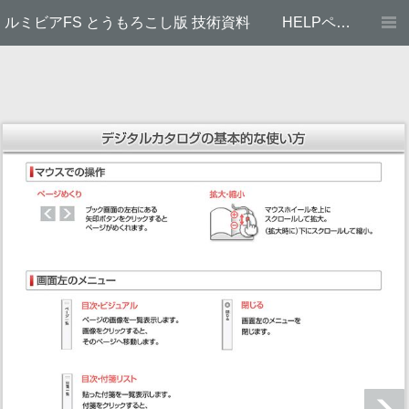
ルミビアFS とうもろこし版 技術資料
HELPページ