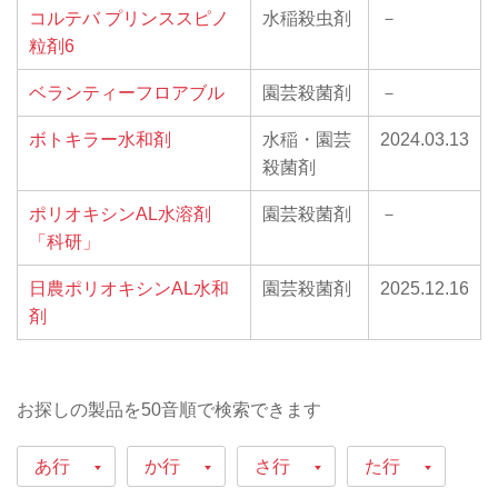
コルテバ プリンススピノ
水稲殺虫剤
－
粒剤6
ベランティーフロアブル
園芸殺菌剤
－
ボトキラー水和剤
水稲・園芸
2024.03.13
殺菌剤
ポリオキシンAL水溶剤
園芸殺菌剤
－
「科研」
日農ポリオキシンAL水和
園芸殺菌剤
2025.12.16
剤
お探しの製品を50音順で検索できます
あ行
か行
さ行
た行