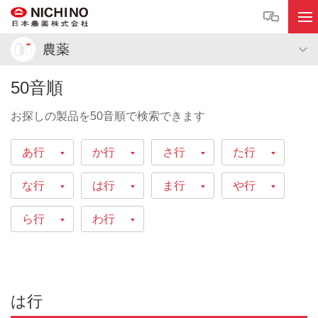
農薬
50音順
お探しの製品を50音順で検索できます
あ行
か行
さ行
た行
な行
は行
ま行
や行
ら行
わ行
は行