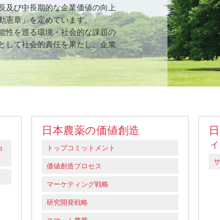
長及び中長期的な企業価値の向上
動憲章」を定めています。
住宅関連薬剤
医
能性を巡る環境・社会的な課題の
として社会的責任を果たし、企業
日本農薬の価値創造
日
ィ
ョ
トップコミットメント
価値創造プロセス
マーケティング戦略
研究開発戦略