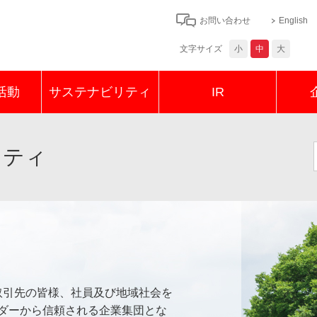
お問い合わせ
English
文字サイズ
小
中
大
活動
サステナビリティ
IR
リティ
農薬
作
、取引先の皆様、社員及び地域社会を
ダーから信頼される企業集団とな