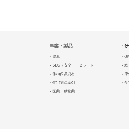
事業・製品
研
農薬
研
SDS（安全データシート）
総
作物保護資材
原
住宅関連薬剤
受
医薬・動物薬