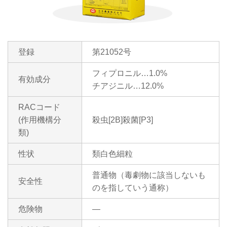
登録
第21052号
フィプロニル…1.0%
有効成分
チアジニル…12.0%
RACコード
(作用機構分
殺虫[2B]殺菌[P3]
類)
性状
類白色細粒
普通物（毒劇物に該当しないも
安全性
のを指していう通称）
危険物
―