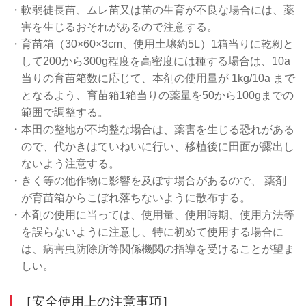
・軟弱徒長苗、ムレ苗又は苗の生育が不良な場合には、薬
害を生じるおそれがあるので注意する。
・育苗箱（30×60×3cm、使用土壌約5L）1箱当りに乾籾と
して200から300g程度を高密度には種する場合は、10a
当りの育苗箱数に応じて、本剤の使用量が 1kg/10a まで
となるよう、育苗箱1箱当りの薬量を50から100gまでの
範囲で調整する。
・本田の整地が不均整な場合は、薬害を生じる恐れがある
ので、代かきはていねいに行い、移植後に田面が露出し
ないよう注意する。
・きく等の他作物に影響を及ぼす場合があるので、 薬剤
が育苗箱からこぼれ落ちないように散布する。
・本剤の使用に当っては、使用量、使用時期、使用方法等
を誤らないように注意し、特に初めて使用する場合に
は、病害虫防除所等関係機関の指導を受けることが望ま
しい。
［安全使用上の注意事項］