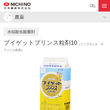
農薬
水稲殺虫殺菌剤
ブイゲットプリンス粒剤10
［フィプロニル・チ
アジニル粒剤］