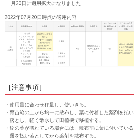
月20日に適用拡大になりました
2022年07月20日
時点の適用内容
フィプロニルを
チアジニルを含
作物名
適用病害虫名
使用量
使用時期
本剤の使用回数
使用方法
含む農薬の総使
む農薬の総使用
用回数
回数
いもち病
高密度には種する
イネミズゾウムシ
場合は
イネドロオイムシ
1kg/10a（育苗箱
緑化期
ウンカ類
（30×60×3cm、
3回以内（移植時
コブノメイガ
使用土壌約5ℓ）1
育苗箱の上から
稲
までの処理は1回
ニカメイチュウ
箱当り50～100g）
1回
均一に散布す
1回
（箱育苗）
以内、本田での
イナゴ類
る。
散布は2回以内）
緑化期～
イネツトムシ
育苗箱
移植当日
白葉枯病
(30×60×3cm、
使用土壌約5ℓ）
もみ枯細菌病
移植当日
1箱当り50g
内穎褐変病
［注意事項］
・使用量に合わせ秤量し、使いきる。
・育苗箱の上から均一に散布し、葉に付着した薬剤を払い
落とし、軽く散水して田植機で移植する。
・稲の葉が濡れている場合には、散布前に葉に付いている
露を払い落としてから薬剤を散布する。