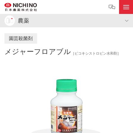
農薬
園芸殺菌剤
メジャーフロアブル
［ピコキシストロビン水和剤］