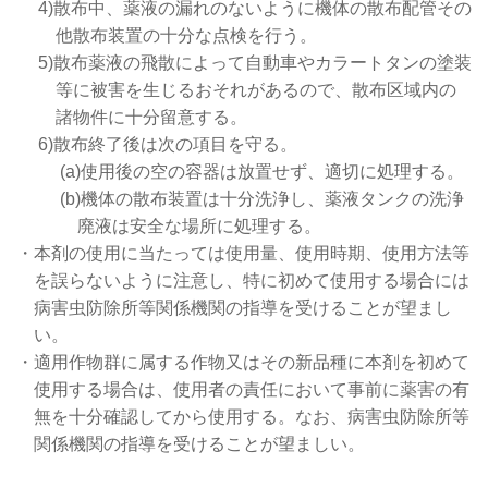
4)散布中、薬液の漏れのないように機体の散布配管その
他散布装置の十分な点検を行う。
5)散布薬液の飛散によって自動車やカラートタンの塗装
等に被害を生じるおそれがあるので、散布区域内の
諸物件に十分留意する。
6)散布終了後は次の項目を守る。
(a)使用後の空の容器は放置せず、適切に処理する。
(b)機体の散布装置は十分洗浄し、薬液タンクの洗浄
廃液は安全な場所に処理する。
・本剤の使用に当たっては使用量、使用時期、使用方法等
を誤らないように注意し、特に初めて使用する場合には
病害虫防除所等関係機関の指導を受けることが望まし
い。
・適用作物群に属する作物又はその新品種に本剤を初めて
使用する場合は、使用者の責任において事前に薬害の有
無を十分確認してから使用する。なお、病害虫防除所等
関係機関の指導を受けることが望ましい。