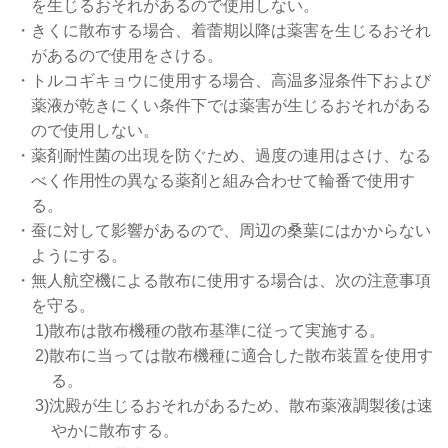
を生じるおそれがあるので使用しない。
・きくに散布する場合、着蕾期以降は薬害を生じるおそれ
があるので使用をさける。
・トルコギキョウに使用する場合、高温多湿条件下および
薬液が乾きにくい条件下では薬害が生じるおそれがある
ので使用しない。
・薬剤耐性菌の出現を防ぐため、過度の連用はさけ、なる
べく作用性の異なる薬剤と組み合わせて輪番で使用す
る。
・蚕に対して影響があるので、周辺の桑葉にはかからない
ようにする。
・無人航空機による散布に使用する場合は、次の注意事項
を守る。
1)散布は散布機種の散布基準に従って実施する。
2)散布に当っては散布機種に適合した散布装置を使用す
る。
3)沈殿が生じるおそれがあるため、散布薬液調製後は速
やかに散布する。