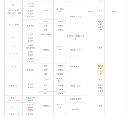
白さび病
かぶ
べと病
100～300ℓ
はなやさい類
2000倍
散布
菌核病
3回以内
3回以内
/10a
（ブロッコリーを除
べと病
く）
黒すす病
収穫前日まで
16倍
1.6ℓ/10a
無人航
空機に
ブロッコリー
黒すす病
20倍
2.0ℓ/10a
よる散
布
32倍
3.2ℓ/10a
さび病
2000～3000倍
抽苔始め～収穫前日ま
にんにく
白絹病
で
葉枯病
白絹病
にら
100～300ℓ
白斑葉枯病
散布
/10a
2000倍
収穫前日まで
茎枯病
アスパラガス
斑点病
白絹病
黒葉枯病
16倍
1.6ℓ/10a
無人航
にんじん
収穫3日前まで
空機に
黒葉枯病
20倍
2.0ℓ/10a
よる散
布
32倍
3.2ℓ/10a
100～300ℓ
2000倍
散布
/10a
葉渋病
20倍
1.6ℓ/10a
無人航
やまのいも
収穫前日まで
炭疽病
空機に
25倍
2.0ℓ/10a
よる散
布
40倍
3.2ℓ/10a
あずき
灰色かび病
収穫3日前まで
いんげんまめ
菌核病
白さび病
100～300ℓ
2000倍
散布
きく
褐斑病
/10a
発病初期
黒斑病
トルコギキョウ
斑点病