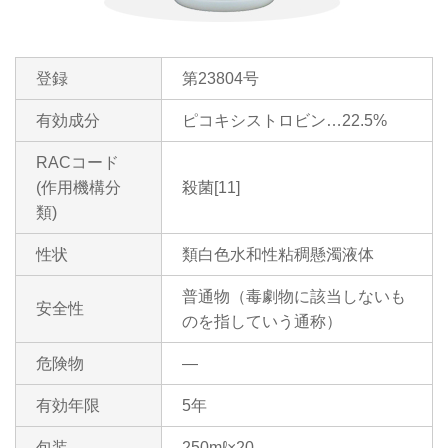
登録
第23804号
有効成分
ピコキシストロビン…22.5%
RACコード
(作用機構分
殺菌[11]
類)
性状
類白色水和性粘稠懸濁液体
普通物（毒劇物に該当しないも
安全性
のを指していう通称）
危険物
―
有効年限
5年
包装
250mℓ×20