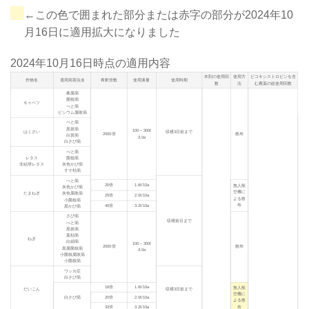
←この色で囲まれた部分または赤字の部分が2024年10
月16日に適用拡大になりました
2024年10月16日
時点の適用内容
本剤の使用回
使用方
ピコキシストロビンを含
作物名
適用病害虫名
希釈倍数
使用液量
使用時期
数
法
む農薬の総使用回数
株腐病
菌核病
キャベツ
べと病
ピシウム腐敗病
べと病
黒斑病
100～300ℓ
はくさい
収穫3日前まで
2000倍
散布
白斑病
/10a
白さび病
べと病
レタス
菌核病
非結球レタス
灰色かび病
すそ枯病
べと病
20倍
1.6ℓ/10a
無人航
灰色かび病
空機に
たまねぎ
灰色腐敗病
25倍
2.0ℓ/10a
よる散
小菌核病
布
40倍
3.2ℓ/10a
黒かび病
さび病
収穫前日まで
べと病
黒斑病
葉枯病
ねぎ
白絹病
100～300ℓ
2000倍
散布
黒腐菌核病
/10a
小菌核腐敗病
小菌核病
ワッカ症
白さび病
16倍
1.6ℓ/10a
無人航
だいこん
収穫3日前まで
空機に
白さび病
20倍
2.0ℓ/10a
よる散
布
32倍
3.2ℓ/10a