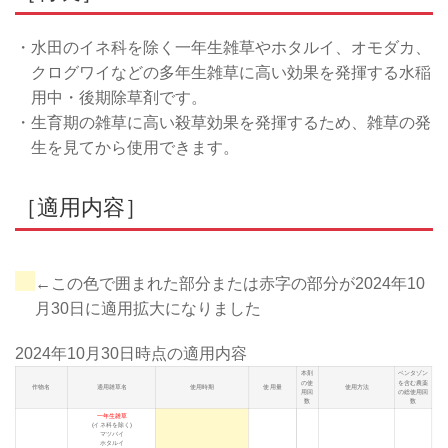
・水田のイネ科を除く一年生雑草やホタルイ、オモダカ、
クログワイなどの多年生雑草に高い効果を発揮する水稲
用中・後期除草剤です。
・生育期の雑草に高い殺草効果を発揮するため、雑草の発
生を見てから使用できます。
［適用内容］
←この色で囲まれた部分または赤字の部分が2024年10
月30日に適用拡大になりました
2024年10月30日
時点の適用内容
本剤
ベンタゾン
の使
を含む農薬
作物名
適用雑草名
使用時期
使用量
使用方法
用回
の総使用回
数
数
一年生雑草
(イネ科を除く)
マツバイ
ホタルイ