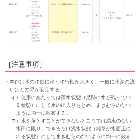
ウリカワ
移植水稲
ミズガヤツリ
移植後15日～収穫45日前まで
3～4kg/10a
ヘラオモダカ
オモダカ
落水散布
クログワイ
1回
又は
2回以内
エゾノサヤヌカグサ
ごく浅く湛水して散布
シズイ
一年生雑草
(イネ科を除く)
マツバイ
直播水稲
ホタルイ
稲3葉期～収穫45日前まで
3kg/10a
ウリカワ
ミズガヤツリ
ヘラオモダカ
［注意事項］
・本剤は水の移動に伴う移行性が大きく、一般に水深の浅
いほど効果が安定する。
イ）使用にあたっては落水状態（足跡に水が残ってい
る状態）にして水の出入りをとめ、まきむらのない
ように均一に散布する。
ロ）水を落とすことができないところでは漏水のない
水田に限り、できるだけ浅水状態（雑草が水面上に
出る状態）にしてまきむらのないように均一に散布