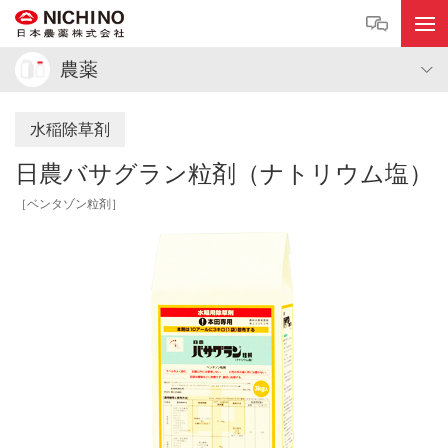
農薬
水稲除草剤
日農バサグラン粒剤（ナトリウム塩）
［ベンタゾン粒剤］