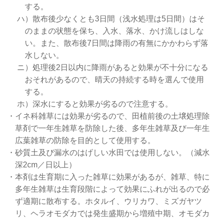
する。
ハ）散布後少なくとも3日間（浅水処理は5日間）はそ
のままの状態を保ち、入水、落水、かけ流しはしな
い。また、散布後7日間は降雨の有無にかかわらず落
水しない。
ニ）処理後2日以内に降雨があると効果が不十分になる
おそれがあるので、晴天の持続する時を選んで使用
する。
ホ）深水にすると効果が劣るので注意する。
・イネ科雑草には効果が劣るので、田植前後の土壌処理除
草剤で一年生雑草を防除した後、多年生雑草及び一年生
広葉雑草の防除を目的として使用する。
・砂質土及び漏水のはげしい水田では使用しない。（減水
深2cm／日以上）
・本剤は生育期に入った雑草に効果があるが、雑草、特に
多年生雑草は生育段階によって効果にふれが出るので必
ず適期に散布する。ホタルイ、ウリカワ、ミズガヤツ
リ、ヘラオモダカでは発生盛期から増殖中期、オモダカ