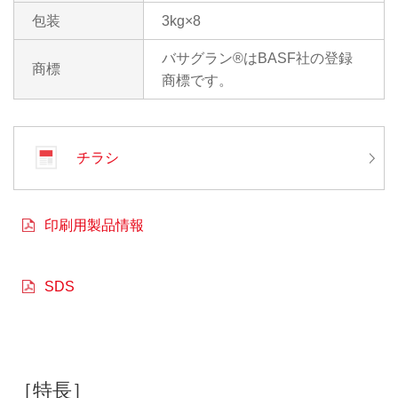
包装
3kg×8
バサグラン®はBASF社の登録
商標
商標です。
チラシ
印刷用製品情報
SDS
［特長］