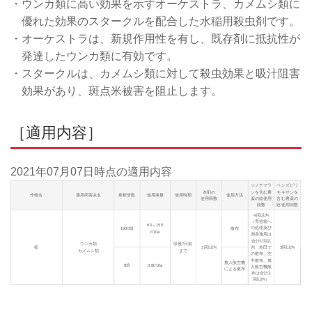
・ウンカ類に高い効果を示すオーケストラ、カメムシ類に
優れた効果のスタークルを配合した水稲用殺虫剤です。
・オーケストラは、新規作用性を有し、既存剤に抵抗性が
発達したウンカ類に有効です。
・スタークルは、カメムシ類に対して殺虫効果と吸汁阻害
効果があり、斑点米被害を阻止します。
［適用内容］
2021年07月07日
時点の適用内容
ジノテフラ
ベンズピリ
本剤の
ンを含む農
モキサンを
作物名
適用病害虫名
希釈倍数
使用液量
使用時期
使用方法
使用回数
薬の総使用
含む農薬の
回数
総使用回数
4回以内
（育苗箱へ
60～150
の処理及び
1000倍
散布
ℓ/10a
側条施用は
合計1回以
ウンカ類
収穫7日前
稲
3回以内
内、本田で
3回以内
カメムシ類
まで
の散布、空
中散布、無
無人航空機
8倍
0.8ℓ/10a
人航空機散
による散布
布は合計3
回以内）