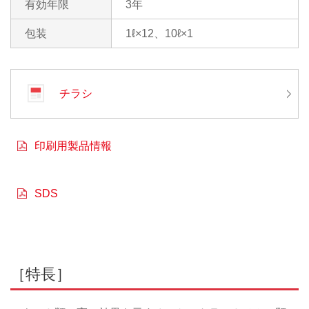
有効年限
3年
包装
1ℓ×12、10ℓ×1
チラシ
印刷用製品情報
SDS
［特長］