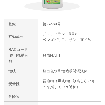
登録
第24530号
ジノテフラン…9.0％
有効成分
ベンズピリモキサン…10.0％
RACコード
(作用機構分
殺虫[4A][-]
類)
性状
類白色水和性粘稠懸濁液体
普通物（毒劇物に該当しないも
安全性
のを指していう通称）
危険物
―