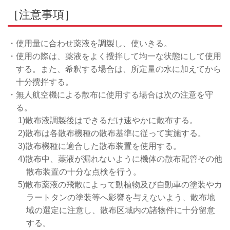
［注意事項］
・使用量に合わせ薬液を調製し、使いきる。
・使用の際は、薬液をよく攪拌して均一な状態にして使用
する。また、希釈する場合は、所定量の水に加えてから
十分攪拌する。
・無人航空機による散布に使用する場合は次の注意を守
る。
1)散布液調製後はできるだけ速やかに散布する。
2)散布は各散布機種の散布基準に従って実施する。
3)散布機種に適合した散布装置を使用する。
4)散布中、薬液が漏れないように機体の散布配管その他
散布装置の十分な点検を行う。
5)散布薬液の飛散によって動植物及び自動車の塗装やカ
ラートタンの塗装等へ影響を与えないよう、散布地
域の選定に注意し、散布区域内の諸物件に十分留意
する。