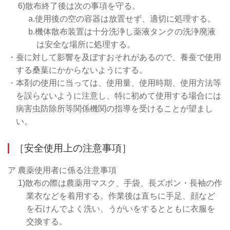
6)散布終了後は次の事項を守る。
a.使用後の空の容器は放置せず、適切に処理する。
b.機体散布装置は十分洗浄し薬液タンクの洗浄廃液
は安全な場所に処理する。
・蚕に対して影響を及ぼすおそれがあるので、養蚕で使用
する桑葉にかからないようにする。
・本剤の使用に当っては、使用量、使用時期、使用方法等
を誤らないように注意し、特に初めて使用する場合には
病害虫防除所等関係機関の指導を受けることが望まし
い。
［安全使用上の注意事項］
ア 農薬使用者に係る注意事項
1)散布の際は農薬用マスク、手袋、長ズボン・長袖の作
業衣などを着用する。作業後は直ちに手足、顔など
を石けんでよく洗い、うがいをするとともに衣服を
交換する。