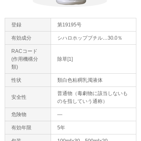
登録
第19195号
有効成分
シハロホップブチル…30.0％
RACコード
(作用機構分
除草[1]
類)
性状
類白色粘稠乳濁液体
普通物（毒劇物に該当しないも
安全性
のを指していう通称）
危険物
―
有効年限
5年
包装
100mℓ×30、500mℓ×20