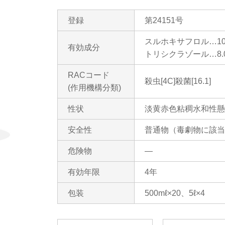
登録
第24151号
住宅関連薬剤
医
スルホキサフロル…10
有効成分
トリシクラゾール…8.
RACコード
殺虫[4C]殺菌[16.1]
(作用機構分類)
性状
淡黄赤色粘稠水和性懸
安全性
普通物（毒劇物に該当
危険物
―
有効年限
4年
包装
500mℓ×20、5ℓ×4