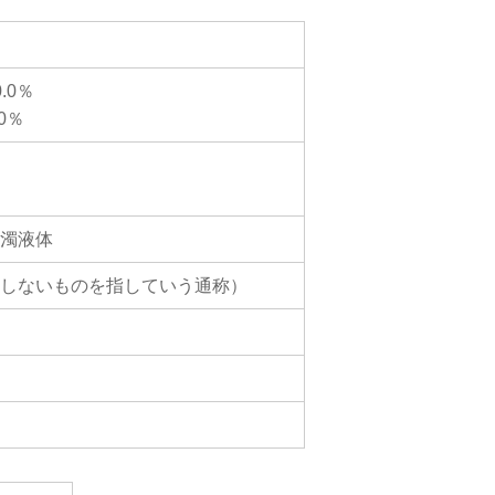
薬・動物薬
.0％
0％
濁液体
しないものを指していう通称）