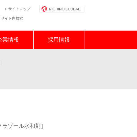
サイトマップ
NICHINO GLOBAL
サイト内検索
企業情報
採用情報
物保護資材
クラゾール水和剤］