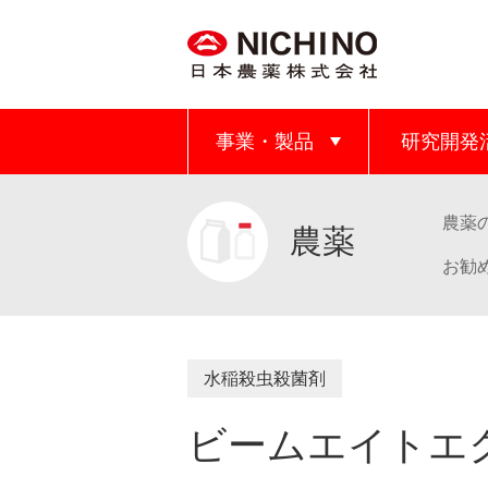
事業・製品
研究開発
農薬
農薬
お勧
水稲殺虫殺菌剤
ビームエイトエ