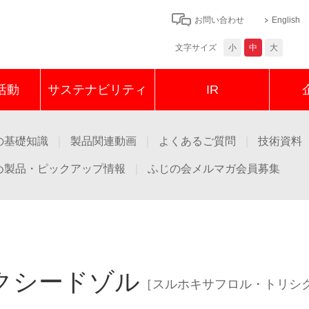
お問い合わせ
English
文字サイズ
小
中
大
活動
サステナビリティ
IR
の基礎知識
製品関連動画
よくあるご質問
技術資料
め製品・ピックアップ情報
ふじの会メルマガ会員募集
農薬
作
クシードゾル
［スルホキサフロル・トリシ