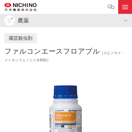
農薬
園芸殺虫剤
ファルコンエースフロアブル
［スピノサド・
メトキシフェノジド水和剤］