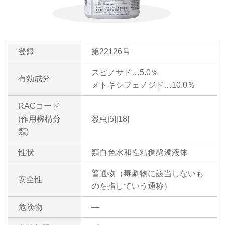
登録
第22126号
スピノサド…5.0％
有効成分
メトキシフェノジド…10.0％
RACコード
(作用機構分
殺虫[5][18]
類)
性状
類白色水和性粘稠懸濁液体
普通物（毒劇物に該当しないも
安全性
のを指していう通称）
危険物
―