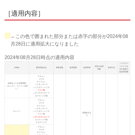
［適用内容］
←この色で囲まれた部分または赤字の部分が2024年08
月28日に適用拡大になりました
2024年08月28日
時点の適用内容
ジクロロメ
本剤の使用
ゾチアズを
作物名
適用病害虫名
希釈倍数
使用液量
使用時期
使用方法
回数
含む農薬の
総使用回数
アオムシ
コナガ
ヨトウムシ
結球あぶらな科葉菜類
ハスモンヨトウ
（はくさい、キャベツを除
ハイマダラノメイガ
く）
ウワバ類
シロイチモジヨトウ
カブラハバチ類
アオムシ
コナガ
ヨトウムシ
ハスモンヨトウ
キャベツ
ハイマダラノメイガ
収穫前日ま
ウワバ類
で
シロイチモジヨトウ
カブラハバチ類
ナモグリバエ
アオムシ
コナガ
ヨトウムシ