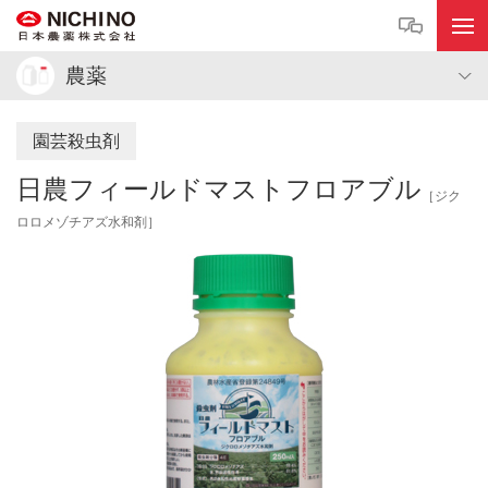
農薬
園芸殺虫剤
日農フィールドマストフロアブル
［ジク
ロロメゾチアズ水和剤］