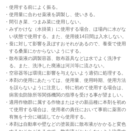
・使用する前によく振る。
・使用量に合わせ薬液を調製し、使いきる。
・間引き菜、つまみ菜に使用しない。
・みずかけな（水掛菜）に使用する場合、ほ場内に水がな
い状態で使用する。また、使用後14日間は入水しない。
・蚕に対して影響を及ぼすおそれがあるので、養蚕で使用
する桑葉にかからないようにする。
・散布薬液の調製容器、散布器具などは水でよく洗浄す
る。また、洗浄した廃液は河川等に流さない。
・空容器等は環境に影響を与えないよう適切に処理する。
・本剤の使用にあたっては、使用量、使用時期、使用方法
を誤らないように注意し、特に初めて使用する場合は、
病害虫防除所等関係機関の指導を受ける事が望ましい。
・適用作物群に属する作物またはその新品種に本剤を初め
て使用する場合は、使用者の責任において事前に薬害の
有無を十分に確認してから使用する。
・本剤は自動車や壁などの塗装面に散布液がかかると変色