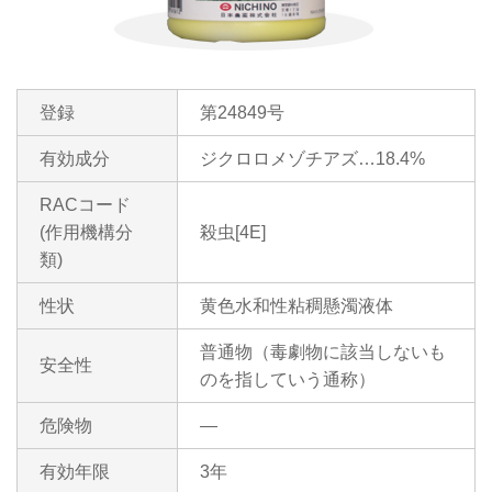
登録
第24849号
有効成分
ジクロロメゾチアズ…18.4%
RACコード
(作用機構分
殺虫[4E]
類)
性状
黄色水和性粘稠懸濁液体
普通物（毒劇物に該当しないも
安全性
のを指していう通称）
危険物
―
有効年限
3年