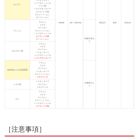
ハスモンヨトウ
ハイマダラノメイガ
はくさい
ウワバ類
シロイチモジヨトウ
カブラハバチ類
キスジノミハムシ
ダイコンハムシ
アオムシ
4000倍
100～300ℓ/10a
2回以内
散布
2回以内
コナガ
ヨトウムシ
だいこん
キスジノミハムシ
ハイマダラノメイガ
カブラハバチ類
収穫3日前ま
ダイコンハムシ
で
アオムシ
コナガ
ヨトウムシ
はなやさい類
ハスモンヨトウ
ハイマダラノメイガ
シロイチモジヨトウ
アオムシ
コナガ
ヨトウムシ
非結球あぶらな科葉菜類
ハスモンヨトウ
キスジノミハムシ
ナモグリバエ
ハスモンヨトウ
収穫前日ま
レタス類
ヨトウムシ
で
ナモグリバエ
アオムシ
コナガ
ヨトウムシ
かぶ
キスジノミハムシ
ハイマダラノメイガ
カブラハバチ類
［注意事項］