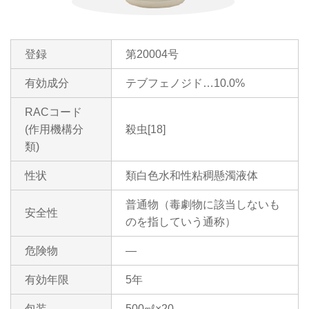
登録
第20004号
有効成分
テブフェノジド…10.0%
RACコード
(作用機構分
殺虫[18]
類)
性状
類白色水和性粘稠懸濁液体
普通物（毒劇物に該当しないも
安全性
のを指していう通称）
危険物
―
有効年限
5年
包装
500㎖×20