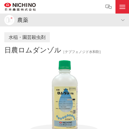
農薬
水稲・園芸殺虫剤
日農ロムダンゾル
［テブフェノジド水和剤］