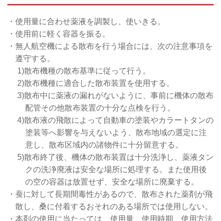
・使用量に合わせ薬液を調製し、使いきる。
・使用前に軽く容器を振る。
・無人航空機による散布を行う場合には、次の注意事項を
遵守する。
1)散布機種の散布基準に従って行う。
2)散布機種に適合した散布装置を使用する。
3)散布中に薬液の漏れがないように、事前に機体の散布
配管その他散布装置の十分な点検を行う。
4)散布液の飛散によって自動車の塗装やカラートタンの
塗装等へ影響を与えないよう、散布地域の選定に注
意し、散布区域内の諸物件に十分留意する。
5)散布終了後、機体の散布装置は十分洗浄し、薬液タン
クの洗浄廃液は安全な場所に処理する。また使用後
の空の容器は放置せず、安全な場所に廃棄する。
・蚕に対して長期間毒性があるので、散布された薬剤が飛
散し、桑に付着するおそれのある場所では使用しない。
・本剤の使用に当たっては、使用量、使用時期、使用方法