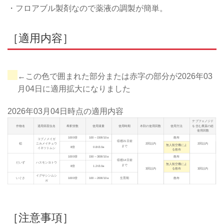
・フロアブル製剤なので薬液の調製が簡単。
［適用内容］
←この色で囲まれた部分または赤字の部分が2026年03
月04日に適用拡大になりました
2026年03月04日
時点の適用内容
テブフェノジド
作物名
適用病害虫名
希釈倍数
使用液量
使用時期
本剤の使用回数
使用方法
を含む農薬の総
使用回数
1000倍
100～150ℓ/10a
散布
コブノメイガ
収穫21日前
稲
ニカメイチュウ
2回以内
2回以内
無人航空機によ
まで
8倍
0.8ℓ/10a
イネツトムシ
る散布
1000倍
150～300ℓ/10a
散布
収穫14日前
だいず
ハスモンヨトウ
無人航空機によ
まで
8倍
1.2ℓ/10a
3回以内
る散布
3回以内
イグサシンムシ
いぐさ
1000倍
100～200ℓ/10a
生育期
散布
ガ
［注意事項］