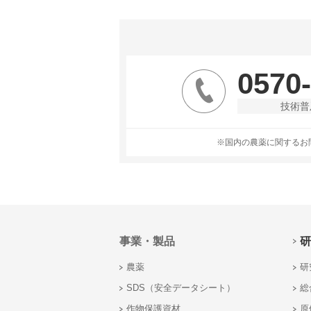
0570
技術普
※国内の農薬に関するお
事業・製品
研
農薬
研
SDS（安全データシート）
総
作物保護資材
原