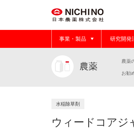
事業・製品
研究開発
農薬
農薬
お勧
水稲除草剤
ウィードコアジ