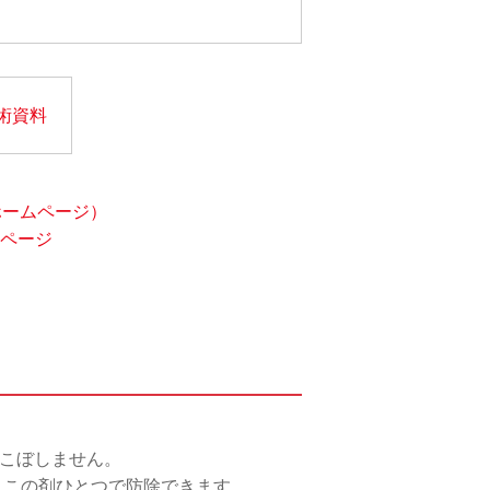
術資料
ホームページ）
ページ
りこぼしません。
、この剤ひとつで防除できます。