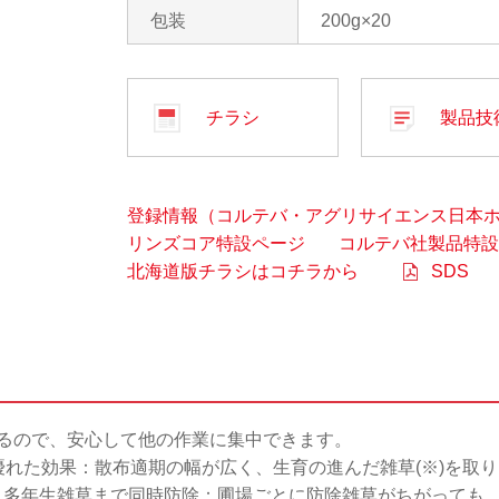
包装
200g×20
チラシ
製品技
登録情報（コルテバ・アグリサイエンス日本
リンズコア特設ページ
コルテバ社製品特設
北海道版チラシはコチラから
SDS
るので、安心して他の作業に集中できます。
優れた効果：散布適期の幅が広く、生育の進んだ雑草(※)を取
、多年生雑草まで同時防除：圃場ごとに防除雑草がちがっても