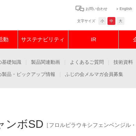
お問い合わせ
English
文字サイズ
小
中
大
活動
サステナビリティ
IR
の基礎知識
製品関連動画
よくあるご質問
技術資料
め製品・ピックアップ情報
ふじの会メルマガ会員募集
農薬
作
ャンボSD
［フロルピラウキシフェンベンジル