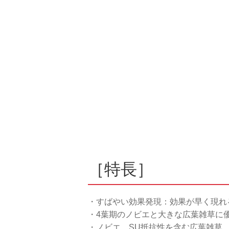
［特長］
・すばやい効果発現：効果が早く現れ
・4葉期のノビエと大きな広葉雑草に
・ノビエ、SU抵抗性を含む広葉雑草