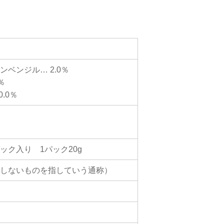
薬・動物薬
ベンジル… 2.0％
％
.0％
ック入り 1パック20g
しないものを指していう通称）