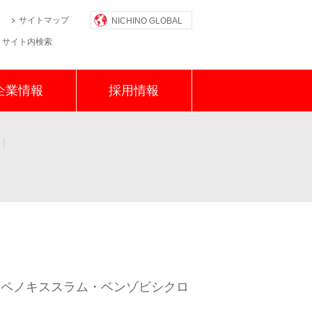
サイトマップ
NICHINO GLOBAL
サイト内検索
企業情報
採用情報
物保護資材
・ペノキススラム・ベンゾビシクロ