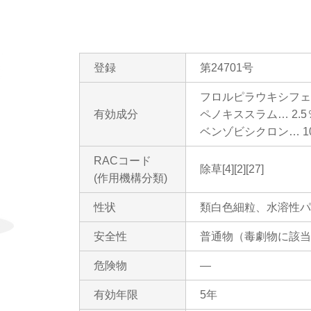
住宅関連薬剤
医
登録
第24701号
フロルピラウキシフェン
有効成分
ペノキススラム… 2.5
ベンゾビシクロン… 10
RACコード
除草[4][2][27]
(作用機構分類)
性状
類白色細粒、水溶性パ
安全性
普通物（毒劇物に該当
危険物
―
有効年限
5年