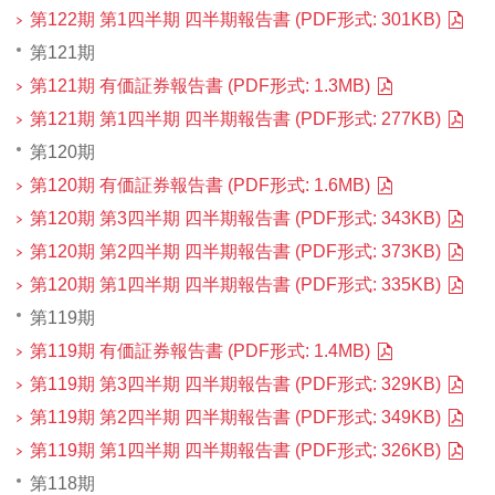
第122期 第1四半期 四半期報告書 (PDF形式: 301KB)
第121期
第121期 有価証券報告書 (PDF形式: 1.3MB)
第121期 第1四半期 四半期報告書 (PDF形式: 277KB)
第120期
第120期 有価証券報告書 (PDF形式: 1.6MB)
第120期 第3四半期 四半期報告書 (PDF形式: 343KB)
第120期 第2四半期 四半期報告書 (PDF形式: 373KB)
第120期 第1四半期 四半期報告書 (PDF形式: 335KB)
第119期
第119期 有価証券報告書 (PDF形式: 1.4MB)
第119期 第3四半期 四半期報告書 (PDF形式: 329KB)
第119期 第2四半期 四半期報告書 (PDF形式: 349KB)
第119期 第1四半期 四半期報告書 (PDF形式: 326KB)
第118期