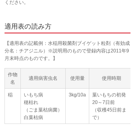
ください。
適用表の読み方
【適用表の記載例：水稲用殺菌剤ブイゲット粒剤（有効成
分名：チアジニル）※説明用のもので登録内容は2011年9
月末時点のものです。】
作物
適用病害虫名
使用量
使用時期
名
稲
いもち病
3kg/10a
葉いもちの初発
穂枯れ
20～7日前
（ごま葉枯病菌）
（収穫45日前ま
白葉枯病
で）