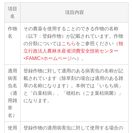
項目
項目内容
名
作物
その農薬を使用することのできる作物の名称
名
（以下：登録作物）が記載されています。作物
の分類については
こちら
をご参照ください（
独
立行政法人農林水産省消費安全技術センター
<FAMIC>ホームページ
へ）。
適用
登録作物に対して適用のある病害虫の名称が記
病害
載されています（除草剤の場合は適用のある雑
虫名
草の名称になります）。本例では「いもち病」
（適
と「白葉枯病」、「穂枯れ（ごま葉枯病菌）」
用雑
になります。
草
名）
使用
登録作物の適用病害虫に対して使用する場合の