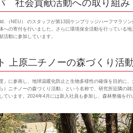
パ 社会貢献活動への取り組み
pe Co., Ltd. （NEU） のスタッフが第13回ケンブリッジハー
体への寄付を行いました。さらに環境保全活動を行っている地
献活動に参加しています。
ト 上原二チノーの森づくり活
度」に参画し、地球温暖化防止と生物多様性の確保を目的に、
）ニチノーの森づくり活動」という名称で、研究所近隣の雑木林約
しています。2024年4月には新入社員も参加し、森林整備を