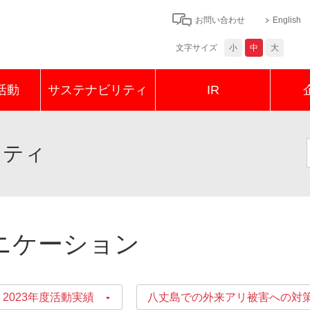
お問い合わせ
English
文字サイズ
小
中
大
活動
サステナビリティ
IR
リティ
農薬
作
ニケーション
 2023年度活動実績
八丈島での外来アリ被害への対