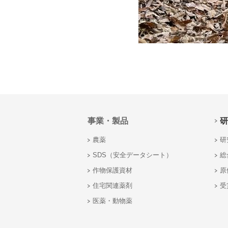
事業・製品
研
農薬
研
SDS（安全データシート）
総
作物保護資材
原
住宅関連薬剤
受
医薬・動物薬