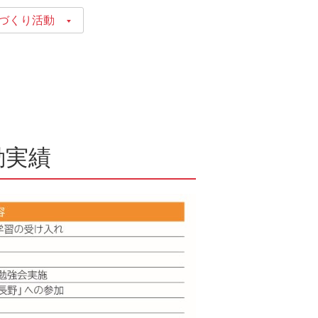
づくり活動
薬・動物薬
動実績