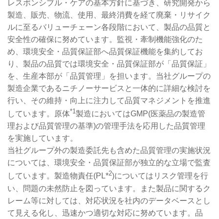
レスポンシブル・ケアの基本方針に基づき、研究開発から
製造、販売、物流、使用、最終消費を経て廃棄・リサイク
ルに至るバリューチェーン各段階において、製品の品質と
安全性の確保に努めています。監視・牽制機能強化のた
め、環境安全・品質保証部へ品質保証機能を集約してお
り、製品の品質では環境安全・品質保証部が「品質保証」
を、生産本部が「品質管理」を担います。当社グループの
製造企業であるニチノーサービスと一体的に詳細な検討を
行い、その維持・向上に注力して品質マネジメントを推進
*1
しています。原体
製造においてはGMP(医薬品の製造管
理および品質管理の基準)の管理手法を応用した品質管理
を実施しています。
当社グループ外の製造委託先も含めた品質管理の実施状況
については、環境安全・品質保証部が独立的な立場で監査
2
しています。製造物責任(PL*
)についてはリスク管理を行
い、問題の未然防止を図っています。また製品に関するク
レーム等に対しては、対応状況を社内のデータベースとし
て見える化し、迅速かつ適切な対応に努めています。品